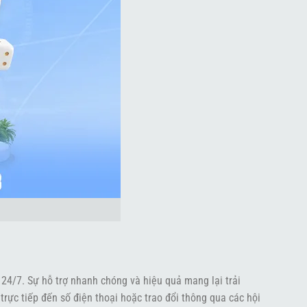
24/7. Sự hỗ trợ nhanh chóng và hiệu quả mang lại trải
 trực tiếp đến số điện thoại hoặc trao đổi thông qua các hội