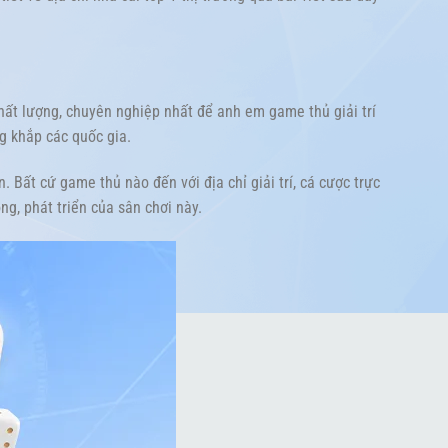
chất lượng, chuyên nghiệp nhất để anh em game thủ giải trí
g khắp các quốc gia.
 Bất cứ game thủ nào đến với địa chỉ giải trí, cá cược trực
ng, phát triển của sân chơi này.