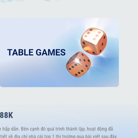
888K
 hấp dẫn. Bên cạnh đó quá trình thành lập, hoạt động đã
t về địa chỉ nhà cái top 1 thị trường qua bài viết sau đây