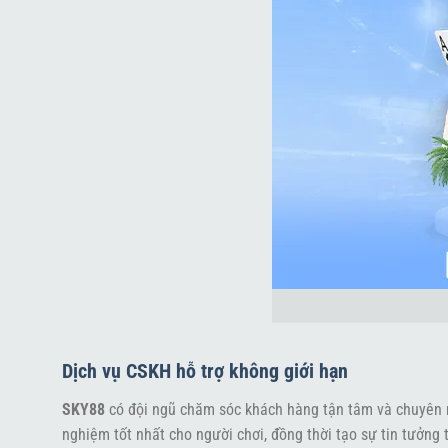
Dịch vụ CSKH hỗ trợ không giới hạn
SKY88
có đội ngũ chăm sóc khách hàng tận tâm và chuyên ng
nghiệm tốt nhất cho người chơi, đồng thời tạo sự tin tưởng t