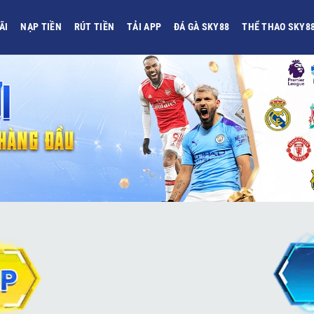
ÃI
NẠP TIỀN
RÚT TIỀN
TẢI APP
ĐÁ GÀ SKY88
THỂ THAO SKY8