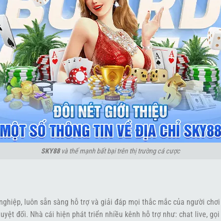
SKY88
và thế mạnh bất bại trên thị trường cá cược
hiệp, luôn sẵn sàng hỗ trợ và giải đáp mọi thắc mắc của người chơi 
uyệt đối. Nhà cái hiện phát triển nhiều kênh hỗ trợ như: chat live, gọi