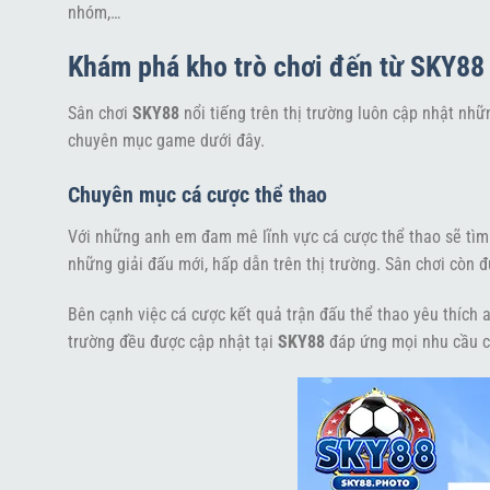
nhóm,…
Khám phá kho trò chơi đến từ SKY88
Sân chơi
SKY88
nổi tiếng trên thị trường luôn cập nhật nh
chuyên mục game dưới đây.
Chuyên mục cá cược thể thao
Với những anh em đam mê lĩnh vực cá cược thể thao sẽ tìm k
những giải đấu mới, hấp dẫn trên thị trường. Sân chơi còn đ
Bên cạnh việc cá cược kết quả trận đấu thể thao yêu thích a
trường đều được cập nhật tại
SKY88
đáp ứng mọi nhu cầu củ