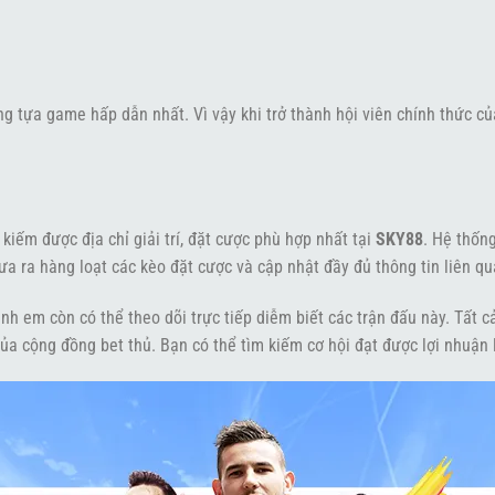
ững tựa game hấp dẫn nhất. Vì vậy khi trở thành hội viên chính thức 
iếm được địa chỉ giải trí, đặt cược phù hợp nhất tại
SKY88
. Hệ thốn
ưa ra hàng loạt các kèo đặt cược và cập nhật đầy đủ thông tin liên q
nh em còn có thể theo dõi trực tiếp diễm biết các trận đấu này. Tất c
a cộng đồng bet thủ. Bạn có thể tìm kiếm cơ hội đạt được lợi nhuận 