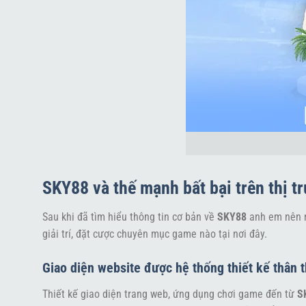
SKY88 và thế mạnh bất bại trên thị t
Sau khi đã tìm hiểu thông tin cơ bản về
SKY88
anh em nên n
giải trí, đặt cược chuyên mục game nào tại nơi đây.
Giao diện website được hệ thống thiết kế thân 
Thiết kế giao diện trang web, ứng dụng chơi game đến từ
S