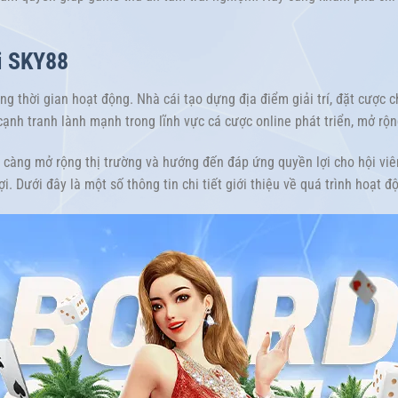
ái SKY88
ng thời gian hoạt động. Nhà cái tạo dựng địa điểm giải trí, đặt cược 
ạnh tranh lành mạnh trong lĩnh vực cá cược online phát triển, mở rộn
 càng mở rộng thị trường và hướng đến đáp ứng quyền lợi cho hội viên.
. Dưới đây là một số thông tin chi tiết giới thiệu về quá trình hoạt độ