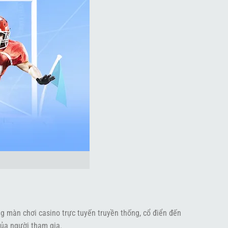
g màn chơi casino trực tuyến truyền thống, cổ điển đến
của người tham gia.