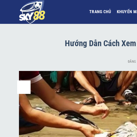
Bỏ
qua
TRANG CHỦ
KHUYẾN M
nội
dung
Hướng Dẫn Cách Xem 
ĐĂNG
21
Th8