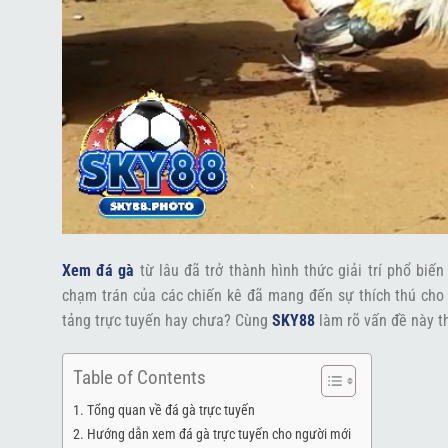
Xem đá gà
từ lâu đã trở thành hình thức giải trí phổ biế
chạm trán của các chiến kê đã mang đến sự thích thú cho
tảng trực tuyến hay chưa? Cùng
SKY88
làm rõ vấn đề này t
Table of Contents
Tổng quan về đá gà trực tuyến
Hướng dẫn xem đá gà trực tuyến cho người mới