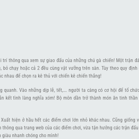
iải trí thông qua xem sự giao đấu của những chú gà chiến! Một trận đ
u, bỏ chạy hoặc cả 2 đều cùng vật vưỡng trên sàn. Tùy theo quy định 
 nhau để chọn ra kê thủ với chiến kê chiến thắng!
 quanh. Vào những dịp lễ, tết,…. người ta càng có cơ hội để tổ chứ
gắn kết tình làng nghĩa xóm! Bộ môn dần trở thành món ăn tinh thần
. Xuất hiện ở hầu hết các điểm chơi lớn nhỏ khác nhau. Cũng giống v
ch thông qua trang web của các điểm chơi, vừa tận hưởng các trận đấ
àm giàu nhanh chóng cho mình!