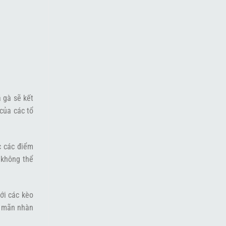
á gà sẽ kết
của các tổ
c các điểm
 không thể
ới các kèo
u mãn nhàn