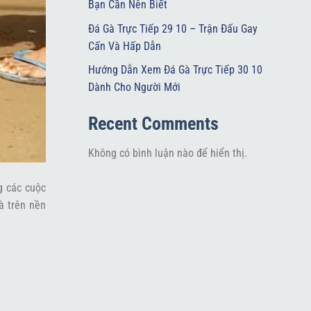
Bạn Cần Nên Biết
Đá Gà Trực Tiếp 29 10 – Trận Đấu Gay
Cấn Và Hấp Dẫn
Hướng Dẫn Xem Đá Gà Trực Tiếp 30 10
Dành Cho Người Mới
Recent Comments
Không có bình luận nào để hiển thị.
g các cuộc
à trên nền