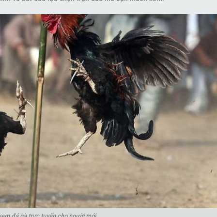
em đá gà trực tuyến cho người mới