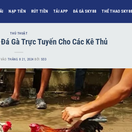
ÃI
NẠP TIỀN
RÚT TIỀN
TẢI APP
ĐÁ GÀ SKY88
THỂ THAO SKY8
THỦ THUẬT
Đá Gà Trực Tuyến Cho Các Kê Thủ
 VÀO
THÁNG 8 21, 2024
BỞI
SEO