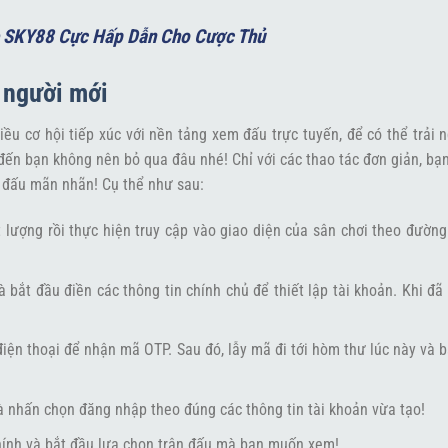
re SKY88 Cực Hấp Dẫn Cho Cược Thủ
 người mới
u cơ hội tiếp xúc với nền tảng xem đấu trực tuyến, để có thể trải 
đến bạn không nên bỏ qua đâu nhé! Chỉ với các thao tác đơn giản, bạn
n đấu mãn nhãn! Cụ thể như sau:
 lượng rồi thực hiện truy cập vào giao diện của sân chơi theo đường 
 bắt đầu điền các thông tin chính chủ để thiết lập tài khoản. Khi đã
iện thoại để nhận mã OTP. Sau đó, lẫy mã đi tới hòm thư lúc này và b
và nhấn chọn đăng nhập theo đúng các thông tin tài khoản vừa tạo!
hính và bắt đầu lựa chọn trận đấu mà bạn muốn xem!