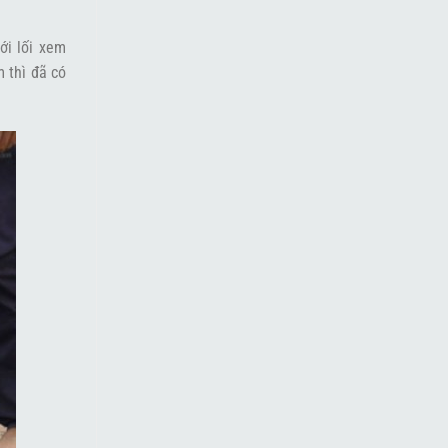
ới lối xem
 thì đã có