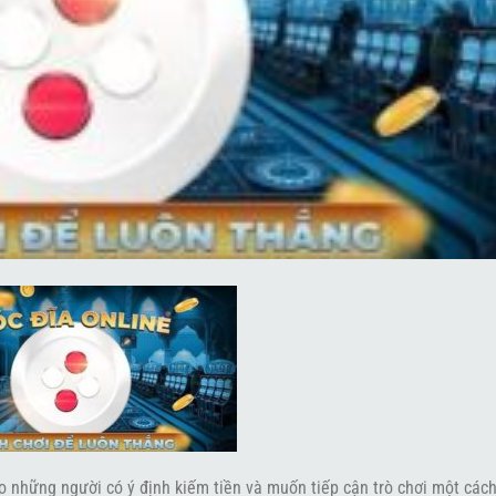
o những người có ý định kiếm tiền và muốn tiếp cận trò chơi một các