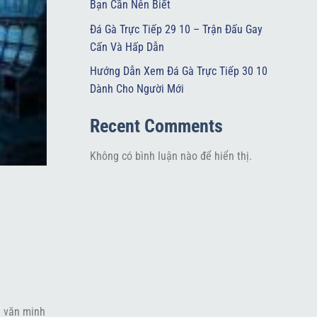
Bạn Cần Nên Biết
Đá Gà Trực Tiếp 29 10 – Trận Đấu Gay
Cấn Và Hấp Dẫn
Hướng Dẫn Xem Đá Gà Trực Tiếp 30 10
Dành Cho Người Mới
Recent Comments
Không có bình luận nào để hiển thị.
h văn minh