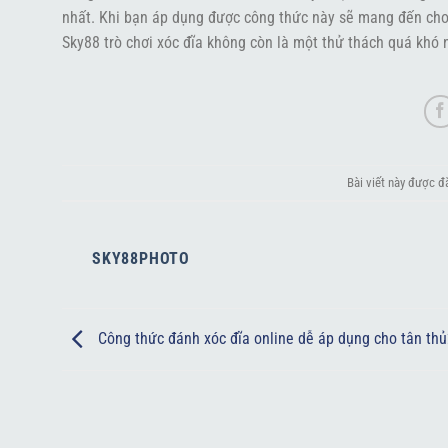
nhất. Khi bạn áp dụng được công thức này sẽ mang đến cho 
Sky88 trò chơi xóc đĩa không còn là một thử thách quá khó
Bài viết này được đ
SKY88PHOTO
Công thức đánh xóc đĩa online dễ áp dụng cho tân th